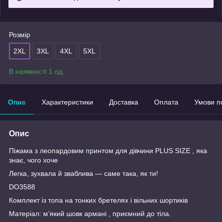
Розмір
2XL
3XL
4XL
5XL
В наявності 1 од.
Опис
Характеристики
Доставка
Оплата
Умови п
Опис
Піжама з леопардовим принтом для дівчини PLUS SIZE , яка
знає, чого хоче
Легка, зухвала й зваблива — саме така, як ти!
DO3588
Комплект із топа на тонких бретелях і вільних шортиків
Матеріал: м’який шовк армані , приємний до тіла.