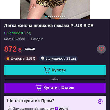
Легка жіноча шовкова піжама PLUS SIZE
В наявності 1 од.
Код: DO3588
Роздріб
872
₴
1 090 ₴
Економія
218 ₴
Залишилось
23 дні
Купити
або
Купити з
Що таке купити з Пром?
Замовлення під захистом