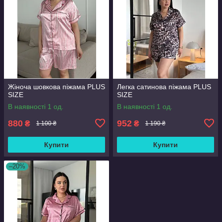
Жіноча шовкова піжама PLUS
Легка сатинова піжама PLUS
SIZE
SIZE
В наявності 1 од.
В наявності 1 од.
880
952
₴
₴
1 100 ₴
1 190 ₴
Купити
Купити
–20%