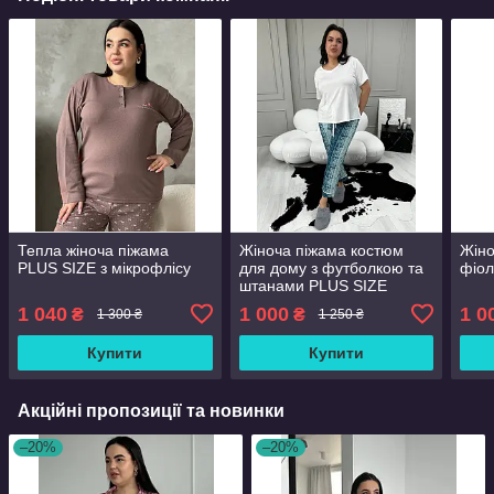
Тепла жіноча піжама
Жіноча піжама костюм
Жіно
PLUS SIZE з мікрофлісу
для дому з футболкою та
фіол
штанами PLUS SIZE
1 040
1 000
1 0
₴
₴
1 300 ₴
1 250 ₴
Купити
Купити
Акційні пропозиції та новинки
–20%
–20%