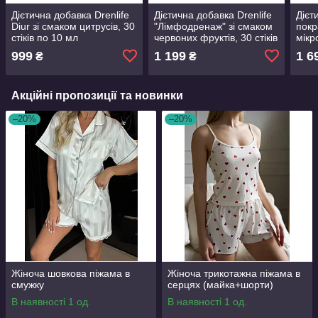
Дієтична добавка Drenlife
Дієтична добавка Drenlife
Дієт
Diur зі смаком цитрусів, 30
"Лімфодренаж" зі смаком
пок
стіків по 10 мл
червоних фруктів, 30 стіків
мікр
по 10 мл
"Фаз
999
1 199
1 6
₴
₴
10 м
Акційні пропозиції та новинки
–20%
–20%
Жіноча шовкова піжама в
Жіноча трикотажна піжама в
смужку
серцях (майка+шорти)
В наявності 1 од.
В наявності 1 од.