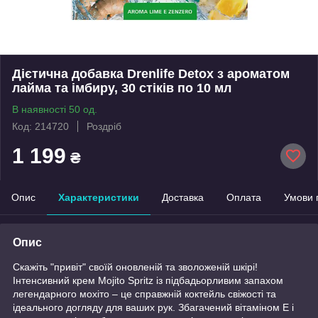
Дієтична добавка Drenlife Detox з ароматом
лайма та імбиру, 30 стіків по 10 мл
В наявності 50 од.
Код: 214720
Роздріб
1 199
₴
Опис
Характеристики
Доставка
Оплата
Умови 
Опис
Скажіть "привіт" своїй оновленій та зволоженій шкірі!
Інтенсивний крем Mojito Spritz із підбадьорливим запахом
легендарного мохіто – це справжній коктейль свіжості та
ідеального догляду для ваших рук. Збагачений вітаміном E і