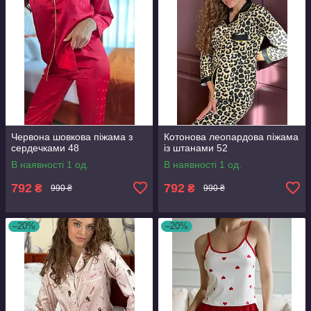
Червона шовкова піжама з
Котонова леопардова піжама
сердечками 48
із штанами 52
В наявності 1 од.
В наявності 1 од.
792
792
₴
₴
990 ₴
990 ₴
–20%
–20%