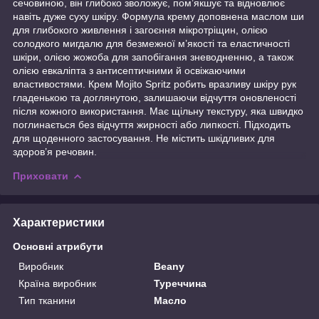
сечовиною, він глибоко зволожує, пом’якшує та відновлює
навіть дуже суху шкіру. Формула крему доповнена маслом ши
для глибокого живлення і загоєння мікротріщин, олією
солодкого мигдалю для безмежної м’якості та еластичності
шкіри, олією жожоба для запобігання зневодненню, а також
олією евкаліпта з антисептичними й освіжаючими
властивостями. Крем Mojito Spritz робить вразливу шкіру рук
гладенькою та доглянутою, залишаючи відчуття оновленості
після кожного використання. Має щільну текстуру, яка швидко
поглинається без відчуття жирності або липкості. Підходить
для щоденного застосування. Не містить шкідливих для
здоров’я речовин.
Приховати
Характеристики
Основні атрибути
Виробник
Beany
Країна виробник
Туреччина
Тип тканини
Масло