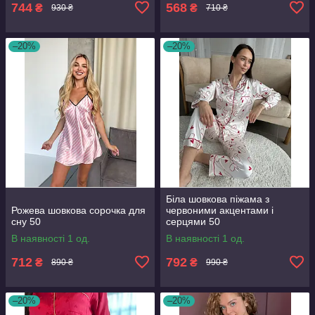
744
568
₴
₴
930 ₴
710 ₴
–20%
–20%
Біла шовкова піжама з
Рожева шовкова сорочка для
червоними акцентами і
сну 50
серцями 50
В наявності 1 од.
В наявності 1 од.
712
792
₴
₴
890 ₴
990 ₴
–20%
–20%