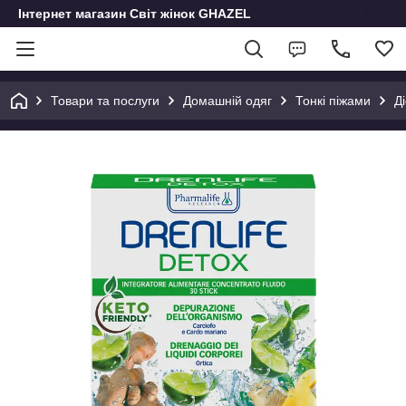
Інтернет магазин Світ жінок GHAZEL
Товари та послуги
Домашній одяг
Тонкі піжами
Д