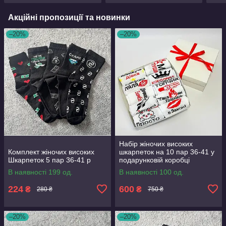
Акційні пропозиції та новинки
–20%
–20%
Набір жіночих високих
Комплект жіночих високих
шкарпеток на 10 пар 36-41 у
Шкарпеток 5 пар 36-41 р
подарунковій коробці
В наявності 199 од.
В наявності 100 од.
224
600
₴
₴
280 ₴
750 ₴
–20%
–20%