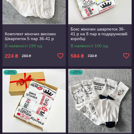
Бокс жіночих шкарпеток 36-
Комплект жіночих високих
41 р на 8 пар в подарунковій
Шкарпеток 5 пар 36-41 р
коробці
В наявності 199 од.
В наявності 100 од.
224
584
₴
₴
280 ₴
730 ₴
–20%
–20%