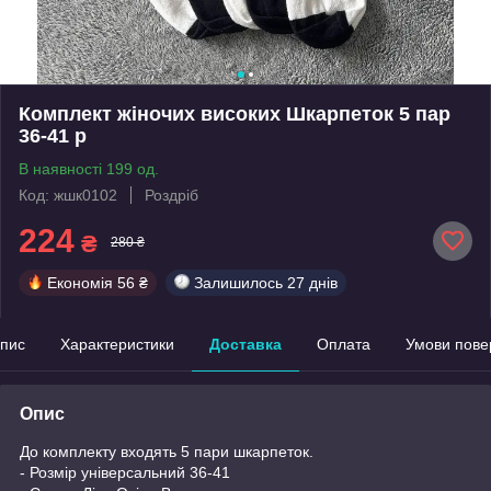
Комплект жіночих високих Шкарпеток 5 пар
36-41 р
В наявності 199 од.
Код: жшк0102
Роздріб
224
₴
280 ₴
Економія
56 ₴
Залишилось
27 днів
пис
Характеристики
Доставка
Оплата
Умови пове
Опис
До комплекту входять 5 пари шкарпеток.
- Розмір універсальний 36-41