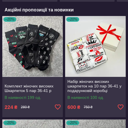
Акційні пропозиції та новинки
–20%
–20%
Набір жіночих високих
Комплект жіночих високих
шкарпеток на 10 пар 36-41 у
Шкарпеток 5 пар 36-41 р
подарунковій коробці
В наявності 199 од.
В наявності 100 од.
224
600
₴
₴
280 ₴
750 ₴
–20%
–20%