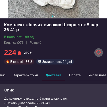
Комплект жіночих високих Шкарпеток 5 пар
36-41 р
В наявності 199 од.
Код: жшк076
Роздріб
224
₴
280 ₴
Економія
56 ₴
Залишилось
24 дні
пис
Характеристики
Доставка
Оплата
Умови пове
Опис
До комплекту входять 5 пари шкарпеток.
- Розмір універсальний 36-41