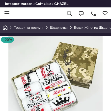
Інтернет магазин Світ жінок GHAZEL
Товари та послуги
Шкарпетки
Бокси Жіночих Шкарпе
–20%