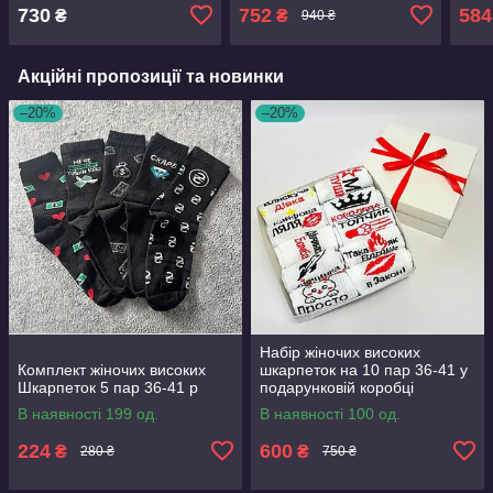
коробці
730
752
584
₴
₴
940 ₴
Акційні пропозиції та новинки
–20%
–20%
Набір жіночих високих
Комплект жіночих високих
шкарпеток на 10 пар 36-41 у
Шкарпеток 5 пар 36-41 р
подарунковій коробці
В наявності 199 од.
В наявності 100 од.
224
600
₴
₴
280 ₴
750 ₴