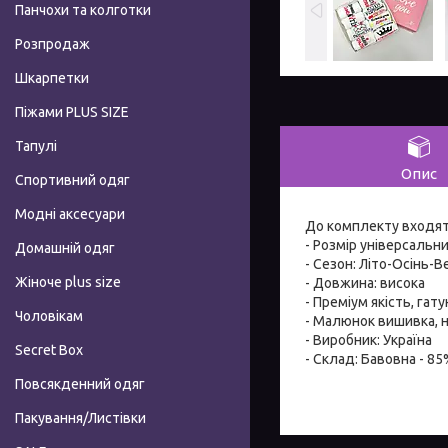
Панчохи та колготки
Розпродаж
Шкарпетки
Піжами PLUS SIZE
Тапулі
Опис
Спортивний одяг
Модні аксесуари
До комплекту входят
- Розмір універсальн
Домашній одяг
- Сезон: Літо-Осінь-В
Жіноче plus size
- Довжина: висока
- Преміум якість, гату
Чоловікам
- Малюнок вишивка, н
- Виробник: Україна
Secret Box
- Склад: Бавовна - 85
Повсякденний одяг
Пакування/Листівки