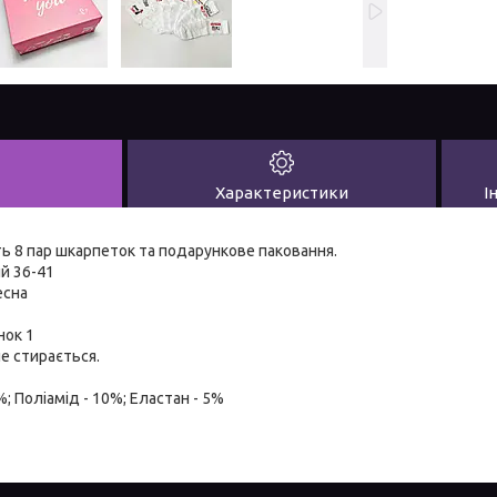
Характеристики
І
ь 8 пар шкарпеток та подарункове паковання.
ий 36-41
есна
нок 1
е стирається.
%; Поліамід - 10%; Еластан - 5%