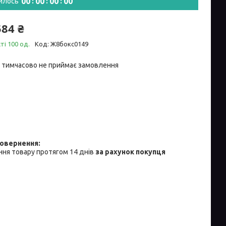
0
0
0
0
0
0
0
0
илось
584 ₴
ті 100 од.
Код:
Ж8бокс0149
 тимчасово не приймає замовлення
ня товару протягом 14 днів
за рахунок покупця