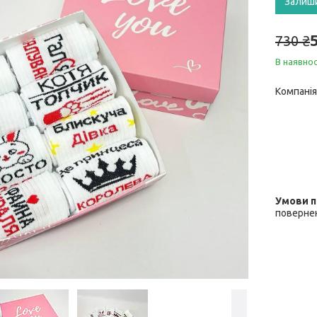
Залиш
730 ₴
В наявнос
Компанія
повернен