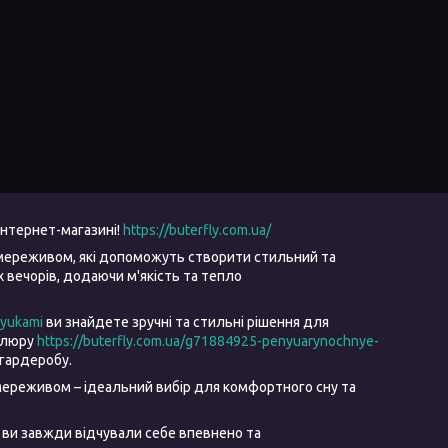
інтернет-магазині!
https://buterfly.com.ua/
мереживом, які допоможуть створити стильний та
вечорів, додаючи м'якість та тепло
ryukami
ви знайдете зручні та стильні рішення для
велюру
https://buterfly.com.ua/g71884925-penyuarynochnye-
гардеробу.
ереживом – ідеальний вибір для комфортного сну та
 ви завжди відчували себе впевнено та