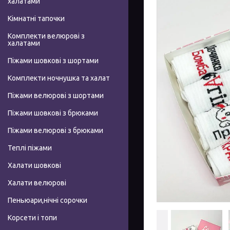
халатами
Кімнатні тапочки
Комплекти велюрові з
халатами
Піжами шовкові з шортами
Комплекти ночнушка та халат
Піжами велюрові з шортами
Піжами шовкові з брюками
Піжами велюрові з брюками
Теплі піжами
Халати шовкові
Халати велюрові
Пеньюари,нічні сорочки
Корсети і топи