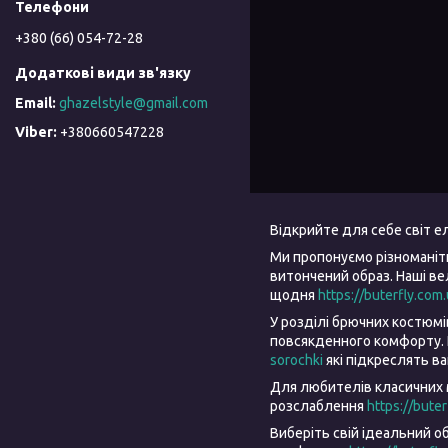
+380 (66) 054-72-28
ghazelstyle@gmail.com
+380660547228
Відкрийте для себе світ 
Ми пропонуємо різноманіт
витончений образ. Наші в
щодня
https://buterfly.com
У розділі брючних костюм
повсякденного комфорту. 
sorochki
які підкреслять в
Для любителів класичних 
розслаблення
https://bute
Виберіть свій ідеальний о