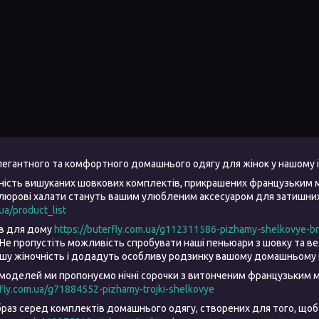
елегантного та комфортного домашнього одягу для жінок у нашому 
ність вишуканих шовкових комплектів, прикрашених французьким 
елюрові халати стануть вашим улюбленим аксесуаром для затишних 
.ua/product_list
ів для дому
https://buterfly.com.ua/g112311586-pizhamy-shelkovye-b
Не пропустіть можливість спробувати наші пеньюари з шовку та 
ашу жіночність і додадуть особливу родзинку вашому домашньому 
моделей ми пропонуємо нічні сорочки з витонченим французьким м
rfly.com.ua/g71884552-pizhamy-trojki-shelkovye
браз серед комплектів домашнього одягу, створених для того, щоб