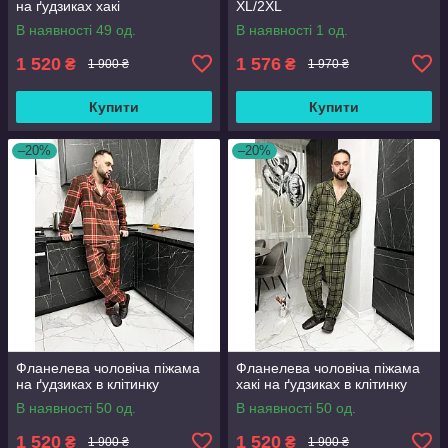
на ґудзиках хакі
XL/2XL
В наявності 49 од.
В наявності 1 од.
1 520
1 576
₴
₴
1 900 ₴
1 970 ₴
Купити
Купити
–20%
–20%
Фланелева чоловіча піжама
Фланелева чоловіча піжама
на ґудзиках в клітинку
хакі на ґудзиках в клітинку
В наявності 50 од.
В наявності 50 од.
1 520
1 520
₴
₴
1 900 ₴
1 900 ₴