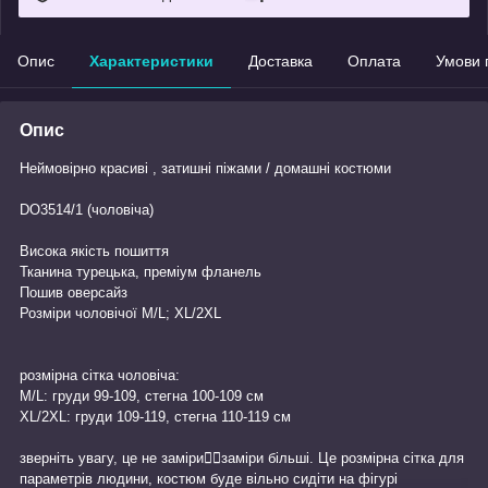
Опис
Характеристики
Доставка
Оплата
Умови 
Опис
Неймовірно красиві , затишні піжами / домашні костюми
DO3514/1 (чоловіча)
Висока якість пошиття
Тканина турецька, преміум фланель
Пошив оверсайз
Розміри чоловічої М/L; XL/2XL
розмірна сітка чоловіча:
M/L: груди 99-109, стегна 100-109 см
XL/2XL: груди 109-119, стегна 110-119 см
зверніть увагу, це не заміри👆🏻заміри більші. Це розмірна сітка для
параметрів людини, костюм буде вільно сидіти на фігурі