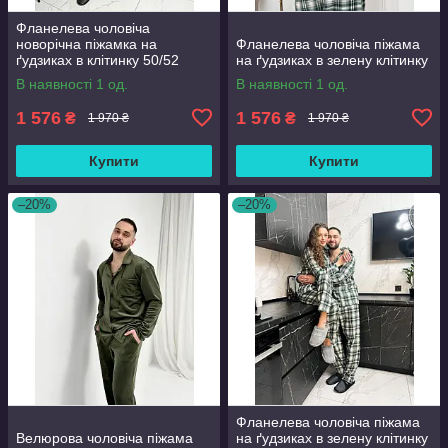
Фланелева чоловіча
новорічна піжамка на
Фланелева чоловіча піжама
ґудзиках в клітинку 50/52
на ґудзиках в зелену клітинку
В наявності 1 од.
В наявності 1 од.
1 576
1 576
₴
₴
1 970 ₴
1 970 ₴
Купити
Купити
–20%
–20%
Фланелева чоловіча піжама
Велюрова чоловіча піжама
на ґудзиках в зелену клітинку