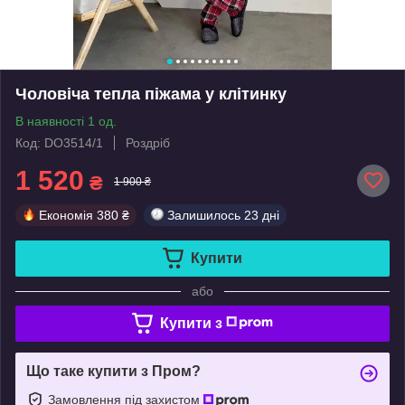
Чоловіча тепла піжама у клітинку
В наявності 1 од.
Код: DO3514/1
Роздріб
1 520
₴
1 900 ₴
Економія
380 ₴
Залишилось
23 дні
Купити
або
Купити з
Що таке купити з Пром?
Замовлення під захистом