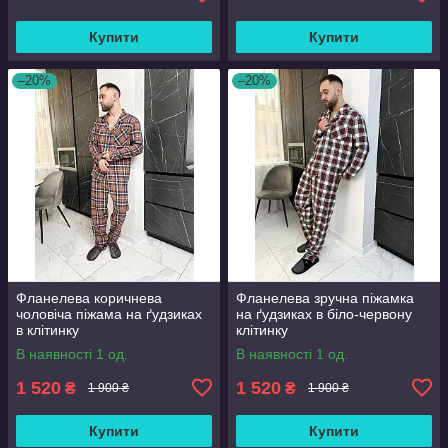
Купити
Купити
–20%
–20%
Фланелева коричнева
Фланелева зручна піжамка
чоловіча піжама на ґудзиках
на ґудзиках в біло-червону
в клітинку
клітинку
В наявності 1 од.
В наявності 1 од.
1 520
1 520
₴
₴
1 900 ₴
1 900 ₴
Купити
Купити