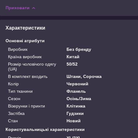
Приховати
Характеристики
Основні атрибути
Виробник
Без бренду
Країна виробник
Китай
Розмір чоловічого одягу
50/52
(UA)
В комплект входить
Штани, Сорочка
Колір
Червоний
Тип тканини
Фланель
Сезон
Осінь/Зима
Візерунки і принти
Клітинка
Застібка
Гудзики
Стан
Новий
Користувальницькі характеристики
Розмір
XL/2XL