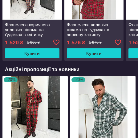
Фланелева коричнева
Фланелева чоловіча
Флан
чоловіча піжама на
піжама на ґудзиках в
піжа
ґудзиках в клітинку
червону клітинку
кліт
1 520
1 576
1 5
₴
₴
1 900 ₴
1 970 ₴
Купити
Купити
Акційні пропозиції та новинки
–20%
–20%