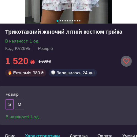
Трикотажний жіночий літній костюм трійка
В наявності 1 од.
Код: KV2895
Роздріб
1 520
₴
1 900 ₴
Економія
380 ₴
Залишилось
24 дні
Розмір
S
M
В наявності 1 од.
Опис
Характеристики
Доставка
Оплата
Умови 