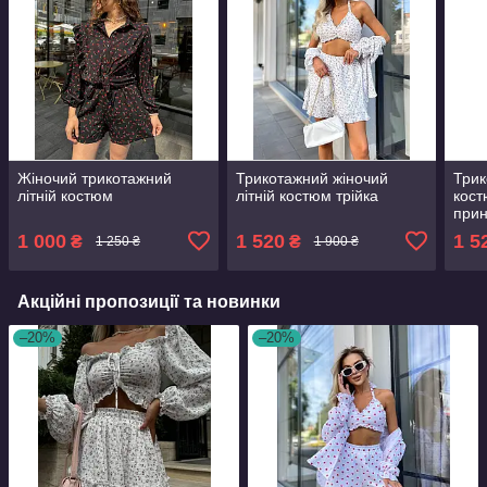
Жіночий трикотажний
Трикотажний жіночий
Трик
літній костюм
літній костюм трійка
кост
при
1 000
1 520
1 5
₴
₴
1 250 ₴
1 900 ₴
Акційні пропозиції та новинки
–20%
–20%