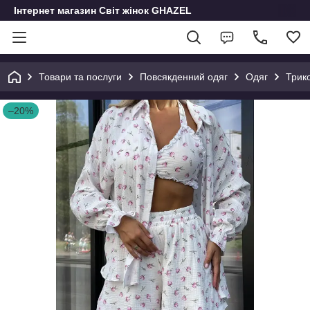
Інтернет магазин Світ жінок GHAZEL
Товари та послуги
Повсякденний одяг
Одяг
Трико
–20%