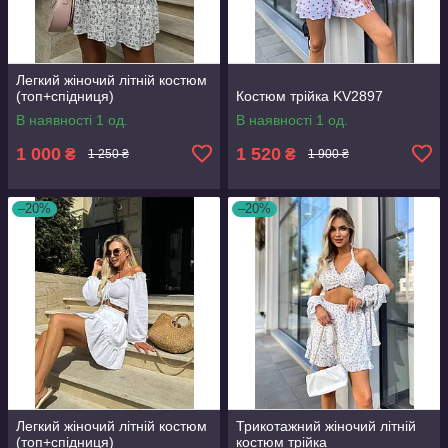
Легкий жіночий літній костюм
(топ+спідниця)
Костюм трійка KV2897
В наявності 1 од.
В наявності 1 од.
1 000
1 520
₴
₴
1 250 ₴
1 900 ₴
–20%
–20%
Легкий жіночий літній костюм
Трикотажний жіночий літній
(топ+спідниця)
костюм трійка