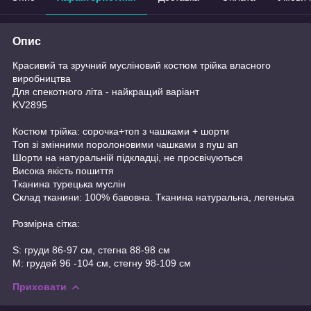
Опис
Красивий та зручний мусліновий костюм трійка власного
виробництва
Для спекотного літа - найкращий варіант
KV2895
Костюм трійка: сорочка+топ з чашками + шорти
Топ зі змінними поролоновими чашками з пуш ап
Шорти на натуральній підкладці, не просвічуються
Висока якість пошиття
Тканина турецька муслін
Склад тканини: 100% бавовна. Тканина натуральна, легенька
Розмірна сітка:
S: груди 86-97 см, стегна 88-98 см
M: грудей 96 -104 см, стегну 98-109 см
Приховати