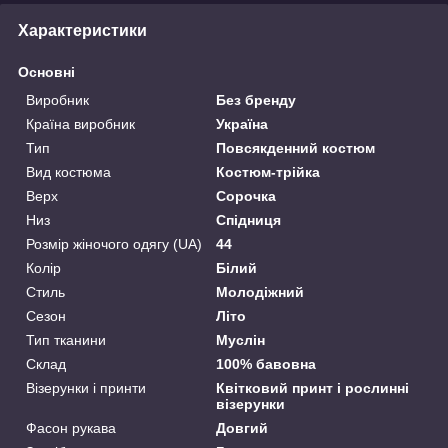
Характеристики
Основні
Виробник
Без бренду
Країна виробник
Україна
Тип
Повсякденний костюм
Вид костюма
Костюм-трійка
Верх
Сорочка
Низ
Спідниця
Розмір жіночого одягу (UA)
44
Колір
Білий
Стиль
Молодіжний
Сезон
Літо
Тип тканини
Муслін
Склад
100% бавовна
Візерунки і принти
Квітковий принт і рослинні
візерунки
Фасон рукава
Довгий