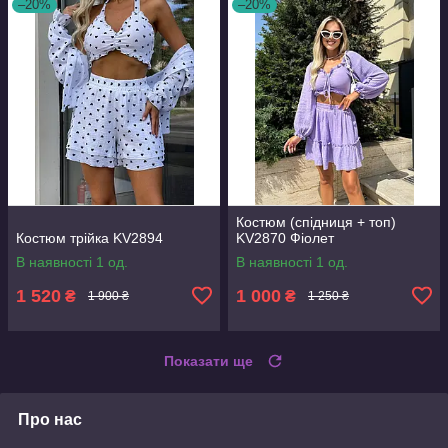
–20%
–20%
Костюм (спідниця + топ)
Костюм трійка KV2894
KV2870 Фіолет
В наявності 1 од.
В наявності 1 од.
1 520
1 000
₴
₴
1 900 ₴
1 250 ₴
Показати ще
Про нас