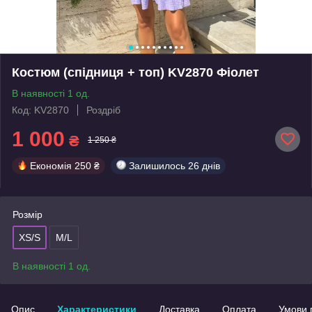
Костюм (спідниця + топ) KV2870 Фіолет
В наявності 1 од.
Код: KV2870
Роздріб
1 000
₴
1 250 ₴
Економія
250 ₴
Залишилось
26 днів
Розмір
XS/S
M/L
В наявності 1 од.
Опис
Характеристики
Доставка
Оплата
Умови 