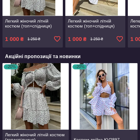
Легкий жіночий літній
Легкий жіночий літній
Легк
костюм (топ+спідниця)
костюм (топ+спідниця)
кост
1 000
1 000
1 0
₴
₴
1 250 ₴
1 250 ₴
Акційні пропозиції та новинки
–20%
–20%
Легкий жіночий літній костюм
(топ+спідниця)
Костюм трійка KV2897