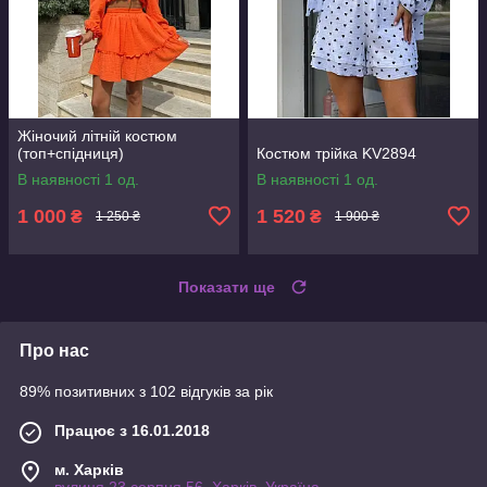
Жіночий літній костюм
(топ+спідниця)
Костюм трійка KV2894
В наявності 1 од.
В наявності 1 од.
1 000
1 520
₴
₴
1 250 ₴
1 900 ₴
Показати ще
Про нас
89% позитивних з 102 відгуків за рік
Працює з 16.01.2018
м. Харків
вулиця 23 серпня,56, Харків, Україна