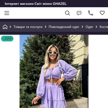
Інтернет магазин Світ жінок GHAZEL
Товари та послуги
Повсякденний одяг
Одяг
Кост
–20%