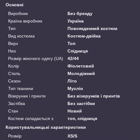
Основні
Виробник
Без бренду
Країна виробник
Україна
Тип
Повсякденний костюм
Вид костюма
Костюм-двійка
Верх
Топ
Низ
Спідниця
Розмір жіночого одягу (UA)
42/44
Колір
Фіолетовий
Стиль
Молодіжний
Сезон
Літо
Тип тканини
Муслін
Візерунки і принти
Без візерунків і принтів
Застібка
Без застібки
Стан
Новий
Костюм складається з
топ, спідниця
Користувальницькі характеристики
Розмір
XS/S