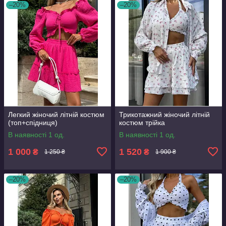
–20%
–20%
Легкий жіночий літній костюм
Трикотажний жіночий літній
(топ+спідниця)
костюм трійка
В наявності 1 од.
В наявності 1 од.
1 000
1 520
₴
₴
1 250 ₴
1 900 ₴
–20%
–20%