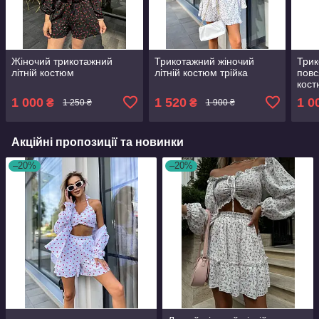
Жіночий трикотажний
Трикотажний жіночий
Три
літній костюм
літній костюм трійка
повс
кос
1 000
1 520
1 0
₴
₴
1 250 ₴
1 900 ₴
Акційні пропозиції та новинки
–20%
–20%