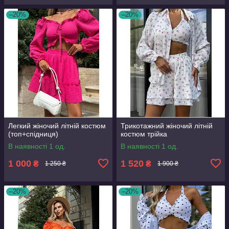
–20%
–20%
Легкий жіночий літній костюм
Трикотажний жіночий літній
(топ+спідниця)
костюм трійка
В наявності 1 од.
В наявності 1 од.
1 000
1 520
₴
₴
1 250 ₴
1 900 ₴
–20%
–20%