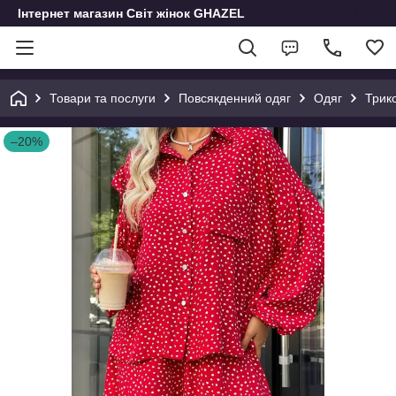
Інтернет магазин Світ жінок GHAZEL
Товари та послуги
Повсякденний одяг
Одяг
Трик
–20%