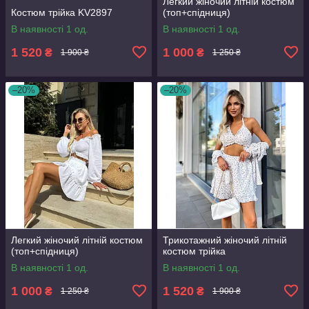
Легкий жіночий літній костюм
Костюм трійка KV2897
(топ+спідниця)
В наявності 1 од.
В наявності 1 од.
1 520
1 000
₴
₴
1 900 ₴
1 250 ₴
–20%
–20%
Легкий жіночий літній костюм
Трикотажний жіночий літній
(топ+спідниця)
костюм трійка
В наявності 1 од.
В наявності 1 од.
1 000
1 520
₴
₴
1 250 ₴
1 900 ₴