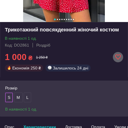
Трикотажний повсякденний жіночий костюм
В наявності 1 од.
Код: DO2861
Роздріб
1 000
₴
1 250 ₴
Економія
250 ₴
Залишилось
24 дні
Розмір
S
M
L
В наявності 1 од.
Опис
Характеристики
Доставка
Оплата
Умови 