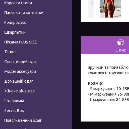
Корсети і топи
Панчохи та колготки
Розпродаж
Шкарпетки
Піжами PLUS SIZE
Опис
Тапулі
Спортивний одяг
Зручний та приваблюю
Модні аксесуари
комплекті трусики та
Домашній одяг
Розмір:
- S маркування 70-75
Жіноче plus size
- M маркування 75-80
- L маркування 80-85
Чоловікам
Secret Box
Повсякденний одяг