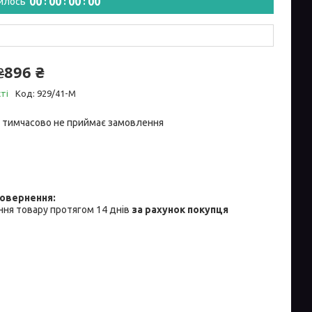
0
0
0
0
0
0
0
0
илось
896 ₴
₴
ті
Код:
929/41-M
 тимчасово не приймає замовлення
ня товару протягом 14 днів
за рахунок покупця