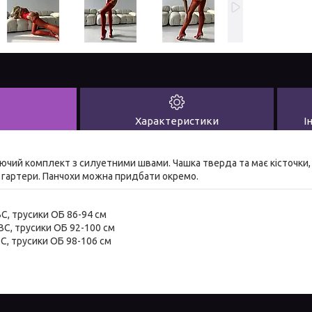
Характеристики
І
чий комплект з силуетними швами. Чашка тверда та має кісточки,
 гартери. Панчохи можна придбати окремо.
ВС, трусики ОБ 86-94 см
ВС, трусики ОБ 92-100 см
BC, трусики ОБ 98-106 см