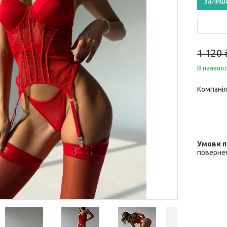
Залиш
1 120 
В наявнос
Компанія
повернен