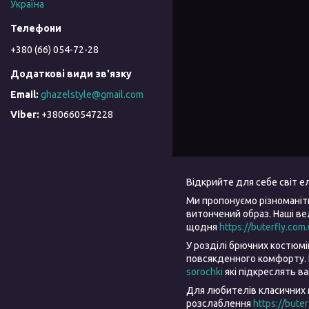
Україна
+380 (66) 054-72-28
ghazelstyle@gmail.com
+380660547228
Відкрийте для себе світ 
Ми пропонуємо різноманіт
витончений образ. Наші в
щодня
https://buterfly.com
У розділі брючних костюм
повсякденного комфорту. 
sorochki
які підкреслять в
Для любителів класичних 
розслаблення
https://bute