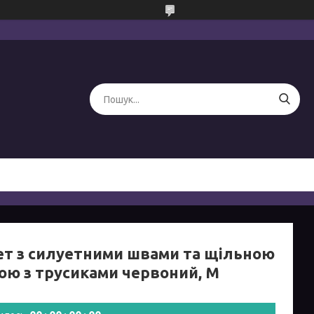
ет з силуетними швами та щільною
ою з трусиками червоний, М