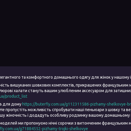
елегантного та комфортного домашнього одягу для жінок у нашому 
ність вишуканих шовкових комплектів, прикрашених французьким 
елюрові халати стануть вашим улюбленим аксесуаром для затишних 
.ua/product_list
ів для дому
https://buterfly.com.ua/g112311586-pizhamy-shelkovye-b
Не пропустіть можливість спробувати наші пеньюари з шовку та 
ашу жіночність і додадуть особливу родзинку вашому домашньому 
моделей ми пропонуємо нічні сорочки з витонченим французьким м
rfly.com.ua/g71884552-pizhamy-trojki-shelkovye