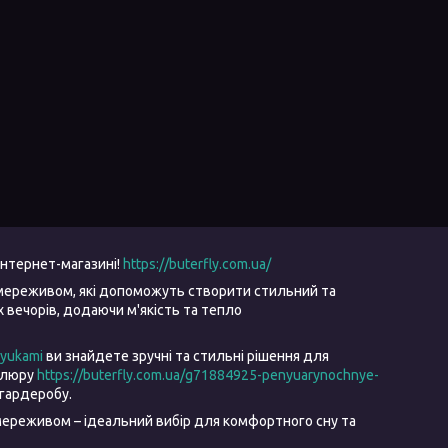
інтернет-магазині!
https://buterfly.com.ua/
мереживом, які допоможуть створити стильний та
вечорів, додаючи м'якість та тепло
ryukami
ви знайдете зручні та стильні рішення для
велюру
https://buterfly.com.ua/g71884925-penyuarynochnye-
гардеробу.
ереживом – ідеальний вибір для комфортного сну та