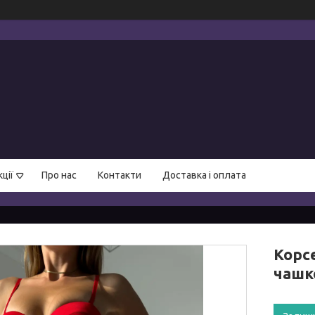
ції
Про нас
Контакти
Доставка і оплата
Корс
чашк