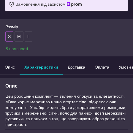
Замовлення під захистом
Розмір
S
M
L
В наявності
Опис
Характеристики
Доставка
Оплата
Умови 
Опис
Цей розкішний комплект — втілення спокуси та елегантності.
М’яке чорне мереживо ніжно огортає тіло, підкреслюючи
кожну лінію. У набір входить бра з декоративними ремінцями,
трусики з мереживної сітки, пояс для панчох, довгі мереживні
рукавички та панчохи в тон, що завершують образ розкоші та
пристрасті.