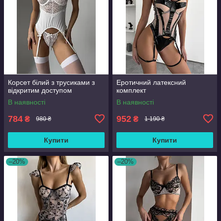
Корсет білий з трусиками з
Еротичний латексний
відкритим доступом
комплект
В наявності
В наявності
784
952
₴
₴
980 ₴
1 190 ₴
Купити
Купити
–20%
–20%