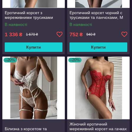
Еротичний корсет з
Еротичний корсет чорний с
мереживними трусиками
трусиками та панчохами, М
В наявності
В наявності
1 336
752
₴
₴
1 670 ₴
940 ₴
Купити
Купити
–20%
–20%
Жіночий еротичний
Білизна з корсетом та
мереживний корсет на гачках