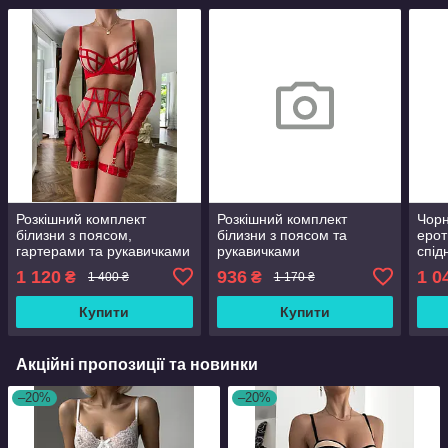
Розкішний комплект
Розкішний комплект
Чорн
білизни з поясом,
білизни з поясом та
ерот
гартерами та рукавичками
рукавичками
спід
рука
1 120
936
1 0
₴
₴
1 400 ₴
1 170 ₴
Купити
Купити
Акційні пропозиції та новинки
–20%
–20%