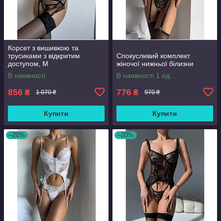
Корсет з вишивкою та
трусиками з відкритим
Спокусливий комплект
доступом, М
жіночої нижньої білизни
В наявності
В наявності 1 од.
856
776
₴
₴
1 070 ₴
970 ₴
Купити
Купити
–20%
–20%