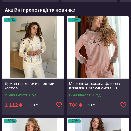
Акційні пропозиції та новинки
–20%
–20%
Домашній жіночий теплий
М'якенька рожева флісова
костюм
піжамка з капюшоном 50
В наявності 1 од.
В наявності 1 од.
1 112
784
₴
₴
1 390 ₴
980 ₴
–20%
–20%