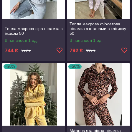
Тепла махрова фіолетова
Тепла махрова сіра піжамка з
піжамка з штанами в клітинку
їжаком 50
50
В наявності 1 од.
В наявності 1 од.
744
792
₴
₴
930 ₴
990 ₴
–20%
–20%
М&apos;яка ніжна піжамка