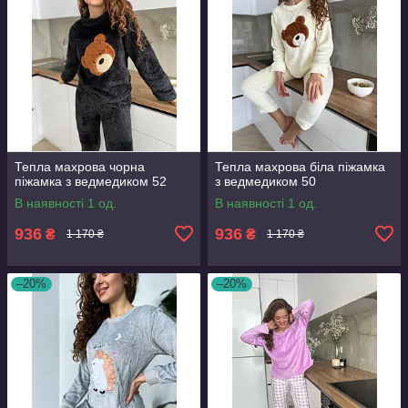
Тепла махрова чорна
Тепла махрова біла піжамка
піжамка з ведмедиком 52
з ведмедиком 50
В наявності 1 од.
В наявності 1 од.
936
936
₴
₴
1 170 ₴
1 170 ₴
–20%
–20%