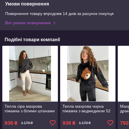
Умови повернення
Повернення товару впродовж 14 днів за рахунок покупця
Всі умови повернення
Подібні товари компанії
Тепла сіра махрова
Тепла махрова чорна
Махр
піжамка з білими штанами
піжамка з ведмедиком 52
дра
936
936
792
₴
₴
1 170 ₴
1 170 ₴