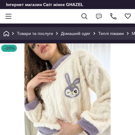
Інтернет магазин Світ жінок GHAZEL
Товари та послуги
Домашній одяг
Теплі піжами
М
–20%