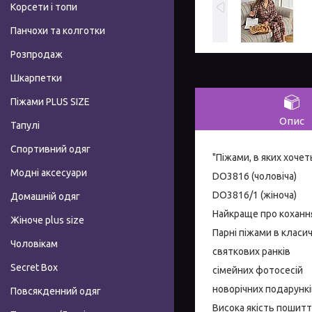
Корсети і топи
Панчохи та колготки
Розпродаж
Шкарпетки
Піжами PLUS SIZE
Опис
Тапулі
Спортивний одяг
"Піжами, в яких хоче
Модні аксесуари
DO3816 (чоловіча)
DO3816/1 (жіноча)
Домашній одяг
Найкраще про кохання 
Жіноче plus size
Парні піжами в класич
Чоловікам
святкових ранків
Secret Box
сімейних фотосесій
новорічних подарункі
Повсякденний одяг
Висока якість пошитт