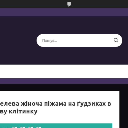
елева жіноча піжама на ґудзиках в
ву клітинку