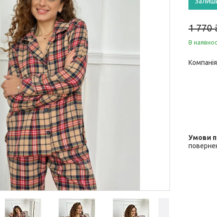
Залиш
1 770 
В наявнос
Компанія
повернен