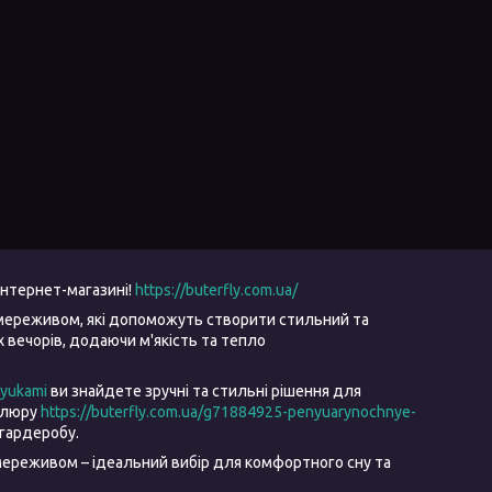
інтернет-магазині!
https://buterfly.com.ua/
мереживом, які допоможуть створити стильний та
вечорів, додаючи м'якість та тепло
ryukami
ви знайдете зручні та стильні рішення для
велюру
https://buterfly.com.ua/g71884925-penyuarynochnye-
гардеробу.
ереживом – ідеальний вибір для комфортного сну та