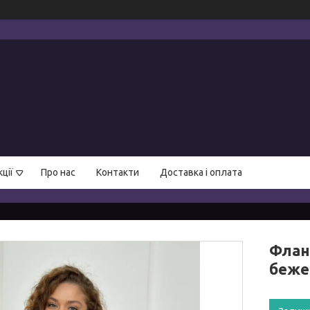
ції
Про нас
Контакти
Доставка і оплата
Флан
беже