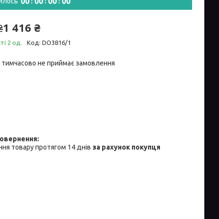
0
0
0
0
0
0
0
0
илось
1 416 ₴
₴
ті 2 од.
Код:
DO3816/1
 тимчасово не приймає замовлення
ня товару протягом 14 днів
за рахунок покупця