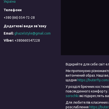
Україна
+380 (66) 054-72-28
ghazelstyle@gmail.com
+380660547228
Відкрийте для себе світ 
Ми пропонуємо різноманіт
витончений образ. Наші в
щодня
https://buterfly.com
У розділі брючних костюм
повсякденного комфорту. 
sorochki
які підкреслять в
Для любителів класичних 
розслаблення
https://bute