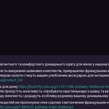
елегантного та комфортного домашнього одягу для жінок у нашому 
ність вишуканих шовкових комплектів, прикрашених французьким 
елюрові халати стануть вашим улюбленим аксесуаром для затишних 
.ua/product_list
ів для дому
https://buterfly.com.ua/g112311586-pizhamy-shelkovye-b
Не пропустіть можливість спробувати наші пеньюари з шовку та 
ашу жіночність і додадуть особливу родзинку вашому домашньому 
моделей ми пропонуємо нічні сорочки з витонченим французьким м
rfly.com.ua/g71884552-pizhamy-trojki-shelkovye