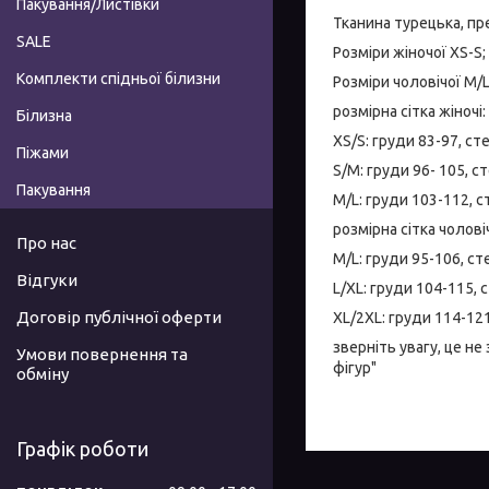
Пакування/Листівки
Тканина турецька, п
SALE
Розміри жіночої XS-S;
Комплекти спідньої білизни
Розміри чоловічої М/L
розмірна сітка жіночі:
Білизна
XS/S: груди 83-97, ст
Піжами
S/M: груди 96- 105, с
Пакування
M/L: груди 103-112, 
розмірна сітка чолові
Про нас
M/L: груди 95-106, с
Відгуки
L/XL: груди 104-115,
Договір публічної оферти
XL/2XL: груди 114-12
зверніть увагу, це не
Умови повернення та
фігур"
обміну
Графік роботи