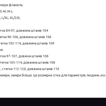
реміум фланель
 S-M; M-L
; L/XL; XL/2XL
егна 84-97, довжина штанів 104
тегна 96-106, довжина штанів 106
стегна 103-114, довжина штанів 109
ча:
тегна 97-107, довжна штанів 106
 стегна 105-114, довжина штанів 108
1, стегна 112-120, довжина штанів 110
 заміри, заміри більші. Це розмірна сітка для параметрів людини, к