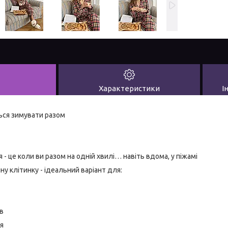
Характеристики
І
ться зимувати разом
- це коли ви разом на одній хвилі… навіть вдома, у піжамі
ну клітинку - ідеальний варіант для:
в
я