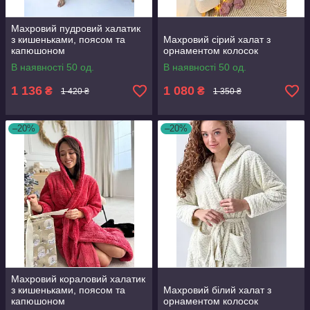
Махровий пудровий халатик
з кишеньками, поясом та
Махровий сірий халат з
капюшоном
орнаментом колосок
В наявності 50 од.
В наявності 50 од.
1 136
1 080
₴
₴
1 420 ₴
1 350 ₴
–20%
–20%
Махровий кораловий халатик
з кишеньками, поясом та
Махровий білий халат з
капюшоном
орнаментом колосок