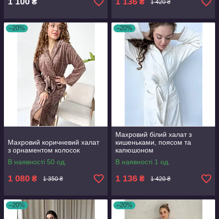
1 100
1 136
₴
₴
1 420 ₴
–20%
–20%
Махровий білий халат з
Махровий коричневий халат
кишеньками, поясом та
з орнаментом колосок
капюшоном
В наявності 50 од.
В наявності 1 од.
1 080
1 136
₴
₴
1 350 ₴
1 420 ₴
–20%
–20%