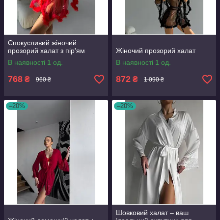
Спокусливий жіночий
прозорий халат з пір'ям
Жіночий прозорий халат
В наявності 1 од.
В наявності 1 од.
768
872
₴
₴
960 ₴
1 090 ₴
–20%
–20%
Шовковий халат – ваш