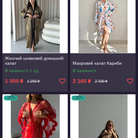
Жіночий шовковий домашній
халат
Махровий халат Кариби
В наявності 1 од.
В наявності
1 000
2 160
₴
₴
1 250 ₴
2 700 ₴
–20%
–20%