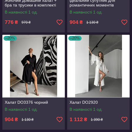
Жіночий домашній халат +
ідеальний супутник для
бра та трусики в комплекті
романтичних моментів
В наявності 1 од.
В наявності 1 од.
776
904
₴
₴
970 ₴
1 130 ₴
–20%
–20%
Халат DO3376 чорний
Халат DO2920
В наявності 1 од.
В наявності 1 од.
904
1 112
₴
₴
1 130 ₴
1 390 ₴