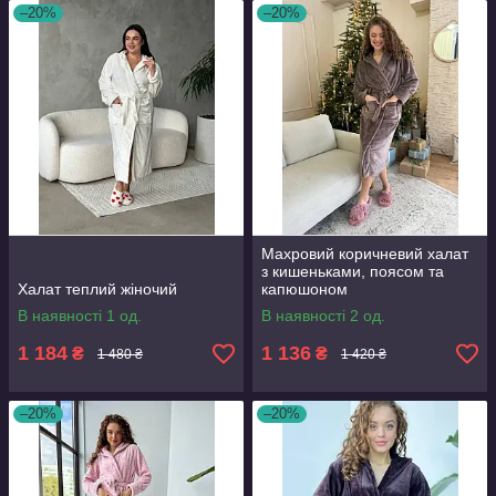
–20%
–20%
Махровий коричневий халат
з кишеньками, поясом та
Халат теплий жіночий
капюшоном
В наявності 1 од.
В наявності 2 од.
1 184
1 136
₴
₴
1 480 ₴
1 420 ₴
–20%
–20%