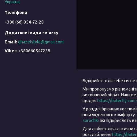
Україна
+380 (66) 054-72-28
ghazelstyle@gmail.com
+380660547228
Відкрийте для себе світ 
Ми пропонуємо різноманіт
витончений образ. Наші в
щодня
https://buterfly.com
У розділі брючних костюм
повсякденного комфорту. 
sorochki
які підкреслять в
Для любителів класичних 
розслаблення
https://bute