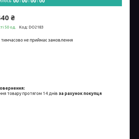
0
0
0
0
0
0
0
0
илось
440 ₴
ті 50 од.
Код:
DO2183
 тимчасово не приймає замовлення
ня товару протягом 14 днів
за рахунок покупця