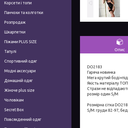
Корсети і топи
Панчохи та колготки
Розпродаж
Шкарпетки
Піжами PLUS SIZE
Опис
Тапулі
Спортивний одяг
DO2183
Модні аксесуари
Гаряча новинка
Мега крутий боді+підв
Домашній одяг
Якість матеріалу ТОП
Стрази не відпадают
Жіноче plus size
розмір один S/М
Чоловікам
Розмірна сітка DO218
Secret Box
S/M: груди 82-97, бед
Повсякденний одяг