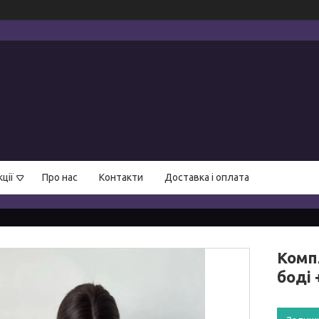
ції
Про нас
Контакти
Доставка і оплата
Компл
боді 