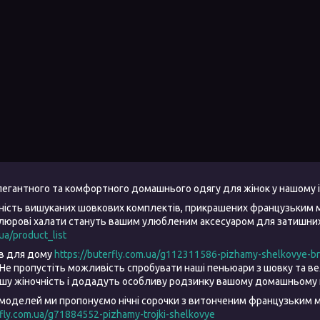
елегантного та комфортного домашнього одягу для жінок у нашому 
ність вишуканих шовкових комплектів, прикрашених французьким 
елюрові халати стануть вашим улюбленим аксесуаром для затишних 
.ua/product_list
ів для дому
https://buterfly.com.ua/g112311586-pizhamy-shelkovye-b
Не пропустіть можливість спробувати наші пеньюари з шовку та 
ашу жіночність і додадуть особливу родзинку вашому домашньому 
моделей ми пропонуємо нічні сорочки з витонченим французьким м
rfly.com.ua/g71884552-pizhamy-trojki-shelkovye