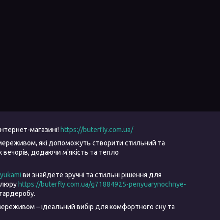
інтернет-магазині!
https://buterfly.com.ua/
мереживом, які допоможуть створити стильний та
вечорів, додаючи м'якість та тепло
ryukami
ви знайдете зручні та стильні рішення для
велюру
https://buterfly.com.ua/g71884925-penyuarynochnye-
гардеробу.
ереживом – ідеальний вибір для комфортного сну та