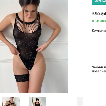
Залиш
550 ₴
В наявнос
Компанія
повернен