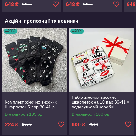
коробці
коробці
коро
648
648
648
₴
₴
810 ₴
810 ₴
Акційні пропозиції та новинки
–20%
–20%
Набір жіночих високих
Комплект жіночих високих
шкарпеток на 10 пар 36-41 у
Шкарпеток 5 пар 36-41 р
подарунковій коробці
В наявності 199 од.
В наявності 100 од.
224
600
₴
₴
280 ₴
750 ₴