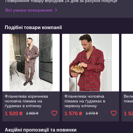
Повернення товару впродовж 14 днів за рахунок покупця
Всі умови повернення
Подібні товари компанії
Фланелева коричнева
Фланелева чоловіча
Велю
чоловіча піжама на
піжама на ґудзиках в
піжа
ґудзиках в клітинку
червону клітинку
1 520
1 576
1 5
₴
₴
1 900 ₴
1 970 ₴
Акційні пропозиції та новинки