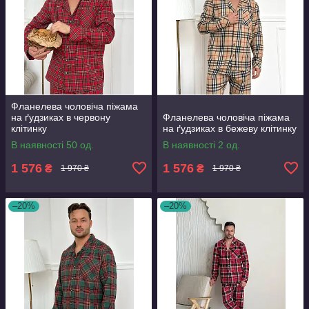
Фланелева чоловіча піжама
на ґудзиках в червону
Фланелева чоловіча піжама
клітинку
на ґудзиках в бежеву клітинку
В наявності 50 од.
В наявності 2 од.
1 576
1 576
₴
₴
1 970 ₴
1 970 ₴
–20%
–20%