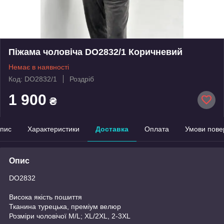
Піжама чоловіча DO2832/1 Коричневий
Немає в наявності
Код: DO2832/1
Роздріб
1 900
₴
пис
Характеристики
Доставка
Оплата
Умови пове
Опис
DO2832
Висока якість пошиття
Тканина турецька, преміум велюр
Розміри чоловічої М/L; XL/2XL, 2-3XL