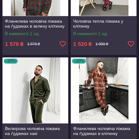
Фланелева чоловіча піжама
Чоловіча тепла піжама у
на ґудзиках в зелену клітинку
клітинку
В наявності 1 од.
В наявності 1 од.
1 576
1 520
₴
₴
1 970 ₴
1 900 ₴
–20%
–20%
Велюрова чоловіча піжама
Фланелева чоловіча піжама
на ґудзиках хакі
на ґудзиках в клітинку