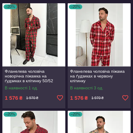
–20%
–20%
Фланелева чоловіча
Фланелева чоловіча піжама
новорічна піжамка на
на ґудзиках в червону
ґудзиках в клітинку 50/52
клітинку
В наявності 1 од.
В наявності 3 од.
1 576
1 576
₴
₴
1 970 ₴
1 970 ₴
–20%
–20%