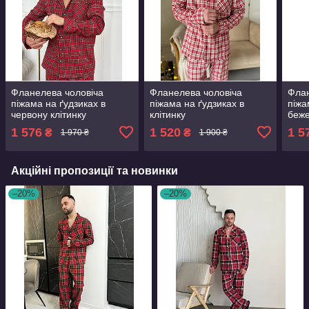
Фланелева чоловіча
Фланелева чоловіча
Флан
піжама на ґудзиках в
піжама на ґудзиках в
піжа
червону клітинку
клітинку
беже
1 576
1 520
1 5
₴
₴
1 970 ₴
1 900 ₴
Акційні пропозиції та новинки
–20%
–20%