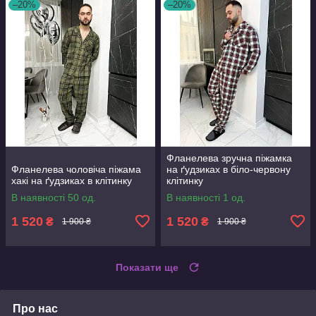
–20%
–20%
Фланелева зручна піжамка
Фланелева чоловіча піжама
на ґудзиках в біло-червону
хакі на ґудзиках в клітинку
клітинку
В наявності 50 од.
В наявності 1 од.
1 520
1 520
₴
₴
1 900 ₴
1 900 ₴
Показати ще
Про нас