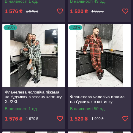
В наявності 1 од.
В наявності 49 од.
1 576
1 520
₴
₴
1 970 ₴
1 900 ₴
–20%
–20%
Фланелева чоловіча піжама
на ґудзиках в зелену клітинку
Фланелева чоловіча піжама
XL/2XL
на ґудзиках в клітинку
В наявності 1 од.
В наявності 50 од.
1 576
1 520
₴
₴
1 970 ₴
1 900 ₴