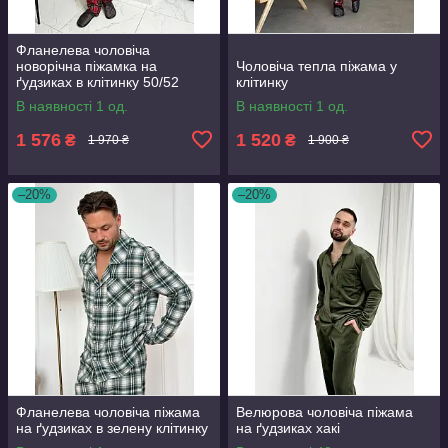
Фланелева чоловіча
новорічна піжамка на
Чоловіча тепла піжама у
ґудзиках в клітинку 50/52
клітинку
В наявності 1 од.
В наявності 1 од.
1 576
1 520
₴
₴
1 970 ₴
1 900 ₴
–20%
–20%
Фланелева чоловіча піжама
Велюрова чоловіча піжама
на ґудзиках в зелену клітинку
на ґудзиках хакі