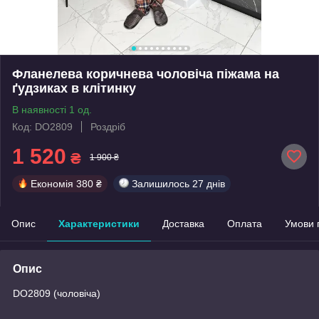
Фланелева коричнева чоловіча піжама на
ґудзиках в клітинку
В наявності 1 од.
Код: DO2809
Роздріб
1 520
₴
1 900 ₴
Економія
380 ₴
Залишилось
27 днів
Опис
Характеристики
Доставка
Оплата
Умови 
Опис
DO2809 (чоловіча)