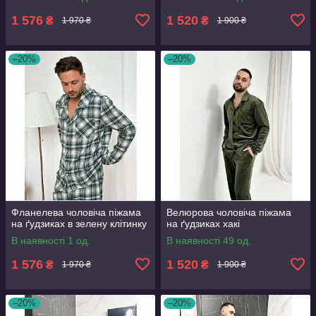
1 576
1 520
₴
₴
1 970 ₴
1 900 ₴
–20%
–20%
Фланелева чоловіча піжама
Велюрова чоловіча піжама
на ґудзиках в зелену клітинку
на ґудзиках хакі
В наявності 1 од.
В наявності 49 од.
1 576
1 520
₴
₴
1 970 ₴
1 900 ₴
–20%
–20%