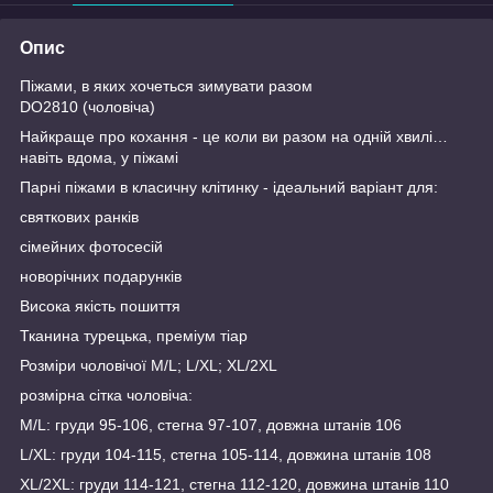
Опис
Піжами, в яких хочеться зимувати разом
DO2810 (чоловіча)
Найкраще про кохання - це коли ви разом на одній хвилі…
навіть вдома, у піжамі
Парні піжами в класичну клітинку - ідеальний варіант для:
святкових ранків
сімейних фотосесій
новорічних подарунків
Висока якість пошиття
Тканина турецька, преміум тіар
Розміри чоловічої М/L; L/XL; XL/2XL
розмірна сітка чоловіча:
M/L: груди 95-106, стегна 97-107, довжна штанів 106
L/XL: груди 104-115, стегна 105-114, довжина штанів 108
XL/2XL: груди 114-121, стегна 112-120, довжина штанів 110