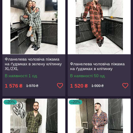
Фланелева чоловіча піжама
на ґудзиках в зелену клітинку
Фланелева чоловіча піжама
XL/2XL
на ґудзиках в клітинку
В наявності 1 од.
В наявності 50 од.
1 576
1 520
₴
₴
1 970 ₴
1 900 ₴
–20%
–20%