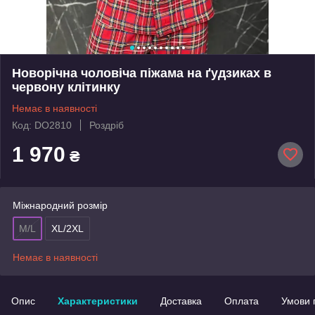
Новорічна чоловіча піжама на ґудзиках в
червону клітинку
Немає в наявності
Код: DO2810
Роздріб
1 970
₴
Міжнародний розмір
M/L
XL/2XL
Немає в наявності
Опис
Характеристики
Доставка
Оплата
Умови 