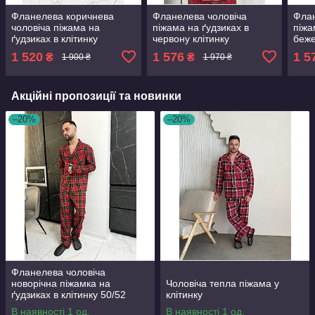
Фланелева коричнева
Фланелева чоловіча
Флан
чоловіча піжама на
піжама на ґудзиках в
піжа
ґудзиках в клітинку
червону клітинку
беже
1 520
1 576
1 5
₴
₴
1 900 ₴
1 970 ₴
Акційні пропозиції та новинки
–20%
–20%
Фланелева чоловіча
новорічна піжамка на
Чоловіча тепла піжама у
ґудзиках в клітинку 50/52
клітинку
В наявності 1 од.
В наявності 1 од.