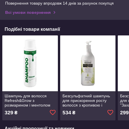
Повернення товару впродовж 14 днів за рахунок покупця
Всі умови повернення
Подібні товари компанії
Шампунь для волосся
Безсульфатний шампунь
Без
Refresh&Grow з
для прискорення росту
для 
розмарином і ментолом
волосся з кропивою і
"Зах
LIVESTA, 400 мл
каштаном Thalia, 500 мл
400 
329
534
299
₴
₴
Акційні пропозиції та новинки