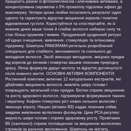
працюють разом із фітокомплексом і ключовими активами, а
концентрована сироватка з 3% прокапілу підсилює ефект до
максимуму. Чотири кроки лінійки посилюють результат один
одного та гарантують відчутне зміцнення коренів і помітне
відновлення густоти. Користуйтеся та спостерігайте, як із
кожним днем ваше тонке й слабке волосся набирає силу та
стає більш пружним і живим. Продуманий щоденний ритуал
об’єднує очищення, живлення, стимуляцію та інтенсивну
підтримку. Шампунь PANORAMA ретельно розроблений
спеціально для слабкого, виснаженого та схильного до
випадіння волосся. Засіб зменшує випадіння, зміцнює прядки
від коренів до кінчиків і повертає вашим локонам природну
красу. Легка формула дарує чистоту та відчуття доглянутості
після кожного миття. ОСНОВНІ АКТИВНІ КОМПОНЕНТИ:
Рослинний комплекс включає 12 натуральних екстрактів, які
дбайливо зміцнюють волосся, живлять шкіру голови і
покращують загальний стан прядок. Біотин сприяє зміцненню
та росту здорового волосся, підтримуючи формування тканин
і кератину. Кофеїн стимулює ріст нових сильних волосків і
зменшує втрату. Ніацин (вітамін B3) надає локонам сяйва
завдяки живленню волосяних фолікулів. Цинк PCA регулює
жирність шкіри голови і сприяє здоровому росту. Провітамін
B5 (пантенол) сприяє потовщенню та зміцненню волосяних
стрижнів за рахунок зволоження. Шампунь не містить