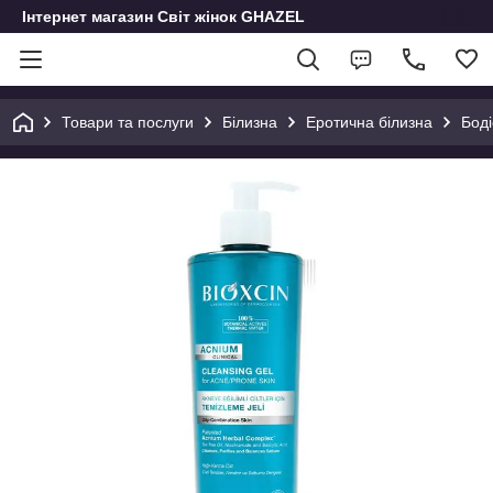
Інтернет магазин Світ жінок GHAZEL
Товари та послуги
Білизна
Еротична білизна
Боді