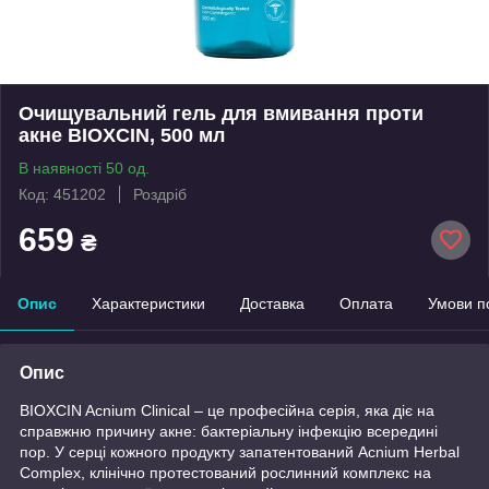
Очищувальний гель для вмивання проти
акне BIOXCIN, 500 мл
В наявності 50 од.
Код: 451202
Роздріб
659
₴
Опис
Характеристики
Доставка
Оплата
Умови п
Опис
BIOXCIN Acnium Clinical – це професійна серія, яка діє на
справжню причину акне: бактеріальну інфекцію всередині
пор. У серці кожного продукту запатентований Acnium Herbal
Complex, клінічно протестований рослинний комплекс на