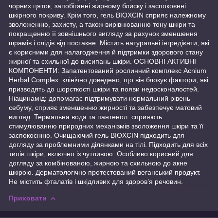
чорних цяток, запобіганні жирному блиску і заспокоєнні
шкірного покриву. Крім того, гель BIOXCIN сприяє належному
зволоженню, захисту, а також вирівнюванню тону шкіри та
покращенню її зовнішнього вигляду за рахунок зменшення
шрамів і слідів від постакне. Містить натуральні інгредієнти, які
є корисними для налагодження й підтримки здорового стану
жирної та схильної до висипань шкіри. ОСНОВНІ АКТИВНІ
КОМПОНЕНТИ: Запатентований рослинний комплекс Acnium
Herbal Complex: клінічно доведено, що він блокує фактори, які
призводять до шорсткості шкіри та появи недосконалостей.
Ніацинамід: допомагає підтримувати нормальний рівень
себуму, сприяє зменшенню жирності та забезпечує матовий
вигляд. Термальна вода та пантенол: сприяють
стимулюванню природних механізмів зволоження шкіри та її
заспокоєнню. Очищаючий гель BIOXCIN підходить для
догляду за проблемними ділянками на тілі. Підходить для всіх
типів шкіри, включно із чутливою. Особливо корисний для
догляду за комбінованою, жирною та схильною до акне
шкірою. Дерматологічно протестований веганський продукт.
Не містить фталатів і шкідливих для здоров’я речовин.
Приховати