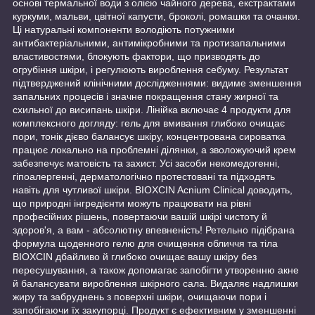
основі термальної води з олією чайного дерева, екстрактами
куркуми, мальви, цвітної капусти, броколі, ромашки та очанки.
Ці натуральні компоненти володіють потужними
антибактеріальними, антимікробними та протизапальними
властивостями, блокують фактори, що призводять до
огрубіння шкіри, і регулюють вироблення себуму. Результат
підтверджений клінічними дослідженнями: видиме зменшення
запальних процесів і значне покращення стану жирної та
схильної до висипань шкіри. Лінійка включає 4 продукти для
комплексного догляду: гель для вмивання глибоко очищає
пори, тонік дієво балансує шкіру, концентрована сироватка
працює локально на проблемні ділянки, а зволожуючий крем
забезпечує матовість та захист. Усі засоби некомедогенні,
гіпоалергенні, дерматологічно протестовані та підходять
навіть для чутливої шкіри. BIOXCIN Acnium Clinical доводить,
що природні інгредієнти можуть працювати на рівні
професійних рішень, повертаючи вашій шкірі чистоту й
здоров'я, а вам - абсолютну впевненість! Ретельно підібрана
формула щоденного гелю для очищення обличчя та тіла
BIOXCIN дбайливо й глибоко очищає вашу шкіру без
пересушування, а також допомагає запобігти утворенню акне
й балансувати вироблення шкірного сала. Видаляє надлишки
жиру та забруднень з поверхні шкіри, очищаючи пори і
запобігаючи їх закупорці. Продукт є ефективним у зменшенні