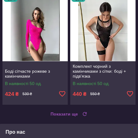
Комплект чорний з
Боді сітчасте рожеве з
камінчиками з сітки: боді +
камінчиками
підв'язка
В наявності 50 од.
В наявності 50 од.
424
440
₴
₴
530 ₴
550 ₴
Показати ще
Про нас