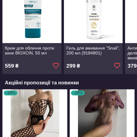
Крем для обличчя проти
Гель для вмивання "Snail",
Анти
акне BIOXCIN, 50 мл
200 мл (9184801)
делі
вмив
Bio.
559
299
379
₴
₴
Акційні пропозиції та новинки
–20%
–20%