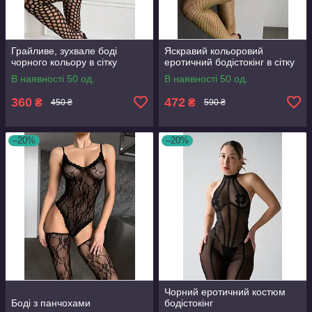
Грайливе, зухвале боді
Яскравий кольоровий
чорного кольору в сітку
еротичний бодістокінг в сітку
В наявності 50 од.
В наявності 50 од.
360
472
₴
₴
450 ₴
590 ₴
–20%
–20%
Чорний еротичний костюм
Боді з панчохами
бодістокінг