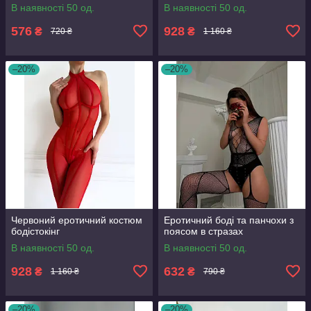
В наявності 50 од.
В наявності 50 од.
576
928
₴
₴
720 ₴
1 160 ₴
–20%
–20%
Червоний еротичний костюм
Еротичний боді та панчохи з
бодістокінг
поясом в стразах
В наявності 50 од.
В наявності 50 од.
928
632
₴
₴
1 160 ₴
790 ₴
–20%
–20%